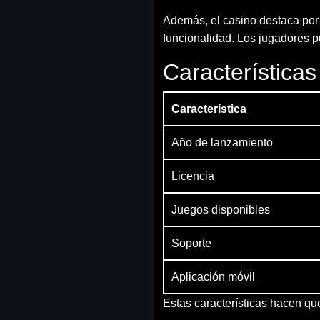
Además, el casino destaca por 
funcionalidad. Los jugadores p
Características
Característica
Año de lanzamiento
Licencia
Juegos disponibles
Soporte
Aplicación móvil
Estas características hacen qu