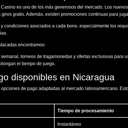
p Casino es uno de los más generosos del mercado. Los nuevo
n giros gratis. Además, existen promociones continuas para juga
s y condiciones asociados a cada bono, especialmente los requ
ias.
stacadas encontramos:
semanal, torneos de tragamonedas y ofertas exclusivas para u
rolongan el tiempo de juego.
o disponibles en Nicaragua
 opciones de pago adaptadas al mercado latinoamericano. Esto p
Tiempo de procesamiento
Instantáneo