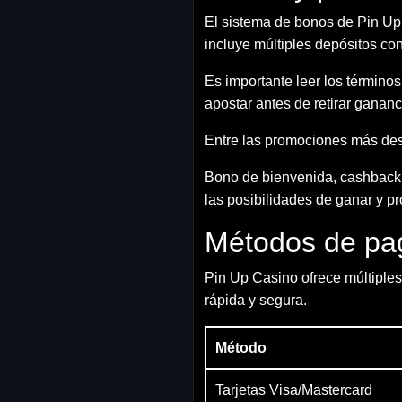
El sistema de bonos de Pin U
incluye múltiples depósitos co
Es importante leer los término
apostar antes de retirar gananc
Entre las promociones más de
Bono de bienvenida, cashback 
las posibilidades de ganar y p
Métodos de pag
Pin Up Casino ofrece múltiples
rápida y segura.
Método
Tarjetas Visa/Mastercard