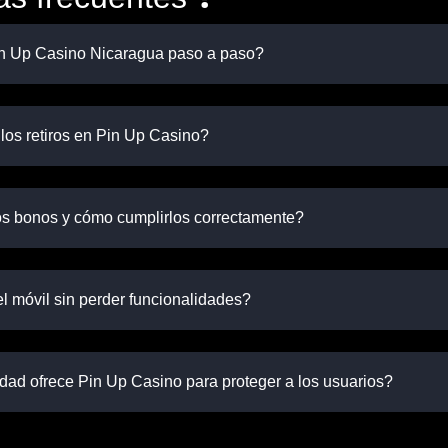
in Up Casino Nicaragua paso a paso?
 los retiros en Pin Up Casino?
los bonos y cómo cumplirlos correctamente?
l móvil sin perder funcionalidades?
ad ofrece Pin Up Casino para proteger a los usuarios?