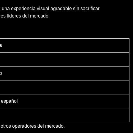
 una experiencia visual agradable sin sacrificar
es líderes del mercado.
s
o
 español
 otros operadores del mercado.