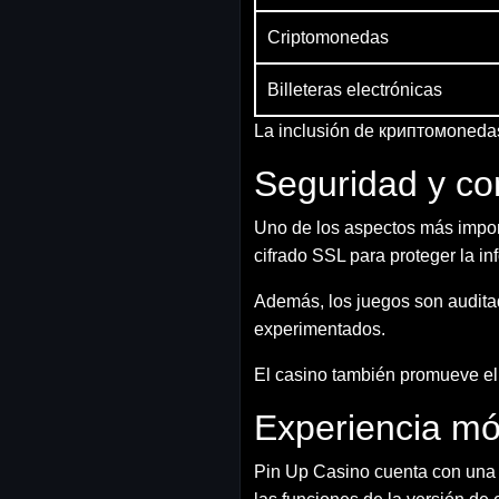
Criptomonedas
Billeteras electrónicas
La inclusión de криптомonedas
Seguridad y con
Uno de los aspectos más importa
cifrado SSL para proteger la in
Además, los juegos son auditad
experimentados.
El casino también promueve el 
Experiencia móv
Pin Up Casino cuenta con una a