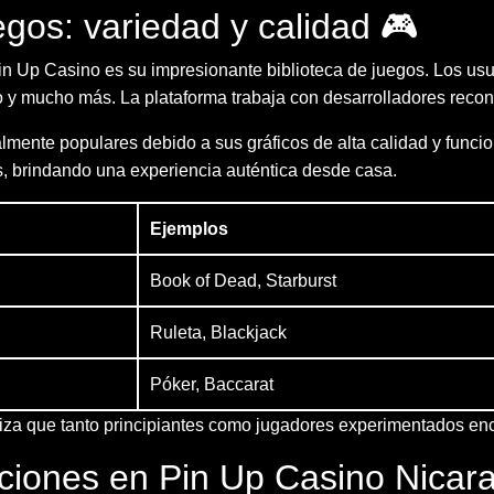
gos: variedad y calidad 🎮
in Up Casino es su impresionante biblioteca de juegos. Los us
o y mucho más. La plataforma trabaja con desarrolladores rec
mente populares debido a sus gráficos de alta calidad y funcio
es, brindando una experiencia auténtica desde casa.
Ejemplos
Book of Dead, Starburst
Ruleta, Blackjack
Póker, Baccarat
iza que tanto principiantes como jugadores experimentados enc
iones en Pin Up Casino Nicar