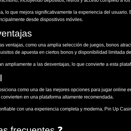
escritorio, incluyendo depósitos, retiros y acceso completo a los
da, lo que mejora significativamente la experiencia del usuario
cipalmente desde dispositivos móviles.
ventajas
s ventajas, como una amplia selección de juegos, bonos atract
isitos de apuesta en ciertos bonos y disponibilidad limitada 
an ampliamente a las desventajas, lo que convierte a esta plat
l
siciona como una de las mejores opciones para jugar online e
o convierten en una plataforma altamente recomendada.
onfiable con una experiencia completa y moderna, Pin Up Casino
s frecuentes ❓