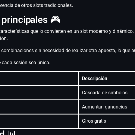
encia de otros slots tradicionales.
 principales 🎮
racterísticas que lo convierten en un slot moderno y dinámico. 
ión.
 combinaciones sin necesidad de realizar otra apuesta, lo que 
e cada sesión sea única.
Descripción
Cascada de símbolos
Aumentan ganancias
Giros gratis
ad 📊