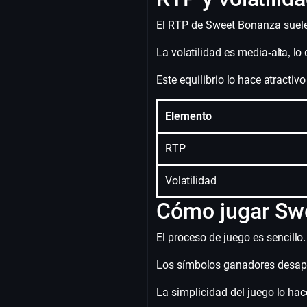
El RTP de Sweet Bonanza suele 
La volatilidad es media-alta, 
Este equilibrio lo hace atracti
Elemento
RTP
Volatilidad
Cómo jugar Sw
El proceso de juego es sencill
Los símbolos ganadores desapa
La simplicidad del juego lo hac