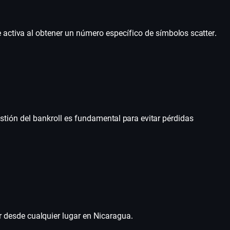
e activa al obtener un número específico de símbolos scatter.
stión del bankroll es fundamental para evitar pérdidas
 desde cualquier lugar en Nicaragua.