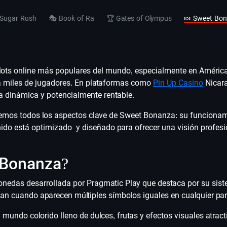
 Sugar Rush
🎭 Book of Ra
🏆 Gates of Olympus
🍬 Sweet Bo
ots online más populares del mundo, especialmente en América 
 miles de jugadores. En plataformas como
Pin Up Casino
Nicara
a dinámica y potencialmente rentable.
emos todos los aspectos clave de Sweet Bonanza: su funcionamien
nido está optimizado y diseñado para ofrecer una visión profesi
 Bonanza?
das desarrollada por Pragmatic Play que destaca por su sistem
an cuando aparecen múltiples símbolos iguales en cualquier part
mundo colorido lleno de dulces, frutas y efectos visuales atract