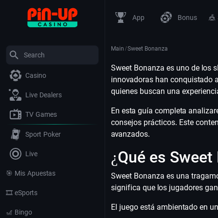
App
Bonus
🎪
Main
/
Sweet Bonanza
Sweet Bonanza es uno de los sl
Casino
innovadoras han conquistado a
quienes buscan una experienci
Live Dealers
En esta guía completa analizar
TV Games
consejos prácticos. Este conte
avanzados.
Sport Poker
¿Qué es Sweet
Live
🎯 Mis Apuestas
Sweet Bonanza es una tragamone
significa que los jugadores gan
🎞 eSports
El juego está ambientado en un 
🎢 Bingo