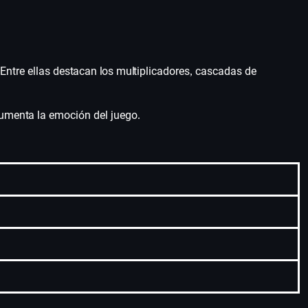
Entre ellas destacan los multiplicadores, cascadas de
aumenta la emoción del juego.