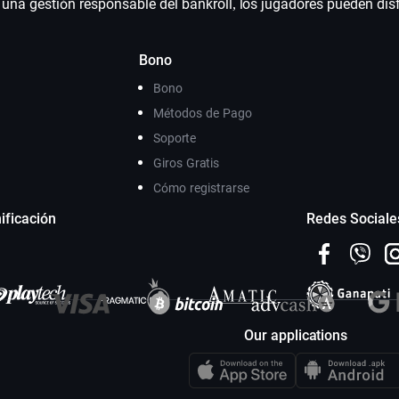
una gestión responsable del bankroll, los jugadores pueden dis
Bono
Bono
Métodos de Pago
Soporte
Giros Gratis
Cómo registrarse
ificación
Redes Sociale
Our applications