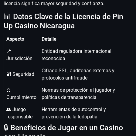
licencia significa mayor seguridad y confianza.
📊 Datos Clave de la Licencia de Pin
Up Casino Nicaragua
Aspecto
Detalle
📍
Entidad reguladora internacional
Jurisdicción
reconocida
Cifrado SSL, auditorías externas y
🔐 Seguridad
protocolos antifraude
⚖️
Normas de protección al jugador y
Cumplimiento
políticas de transparencia
👥 Juego
Herramientas de autocontrol y
responsable
prevención de la ludopatía
🔒 Beneficios de Jugar en un Casino