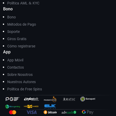
Política AML & KYC
Bono
Bono
Métodos de Pago
Soporte
Giros Gratis
Cómo registrarse
App
App Móvil
Contactos
Sobre Nosotros
Nuestros Autores
Política de Free Spins