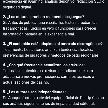
experiencia en iGaming, análisis deportivo, redacción SEO o
seguridad digital.
2. ¿Los autores prueban realmente los juegos?
Sí. Antes de publicar una reseña, los testers prueban las
tragamonedas, juegos en vivo o funciones para ofrecer
información basada en la experiencia real.
3. ¿El contenido está adaptado al mercado nicaragüense?
Totalmente. Los autores analizan tendencias locales,
preferencias de jugadores y métodos de pago regionales.
4. ¿Con qué frecuencia actualizan los artículos?
Todos los contenidos se revisan periódicamente para
adaptarse a nuevas promociones, cambios técnicos o
actualizaciones del casino.
5. ¿Los autores son independientes?
Sí. Aunque forman parte del equipo oficial de Pin Up Casino,
sus análisis siguen criterios de imparcialidad editorial.