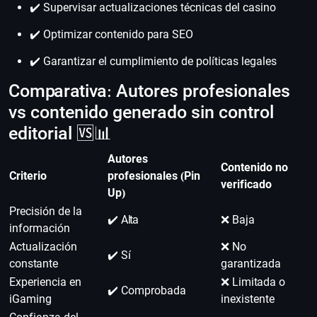
✔️ Supervisar actualizaciones técnicas del casino
✔️ Optimizar contenido para SEO
✔️ Garantizar el cumplimiento de políticas legales
Comparativa: Autores profesionales
vs contenido generado sin control
editorial 🆚📊
Autores
Contenido no
Criterio
profesionales (Pin
verificado
Up)
Precisión de la
✔️ Alta
❌ Baja
información
Actualización
❌ No
✔️ Sí
constante
garantizada
Experiencia en
❌ Limitada o
✔️ Comprobada
iGaming
inexistente