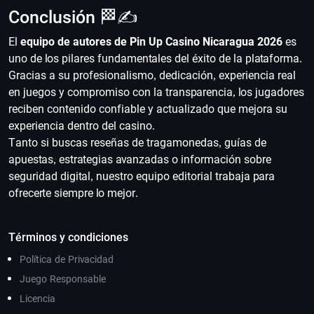
Conclusión 🏁✍️
El
equipo de autores de Pin Up Casino Nicaragua 2026
es
uno de los pilares fundamentales del éxito de la plataforma.
Gracias a su profesionalismo, dedicación, experiencia real
en juegos y compromiso con la transparencia, los jugadores
reciben contenido confiable y actualizado que mejora su
experiencia dentro del casino.
Tanto si buscas reseñas de tragamonedas, guías de
apuestas, estrategias avanzadas o información sobre
seguridad digital, nuestro equipo editorial trabaja para
ofrecerte siempre lo mejor.
Términos y condiciones
Política de Privacidad
Juego Responsable
Licencia